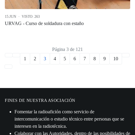
15.JUN
VISTO: 263
URVAG - Curso de soldadura con estaño
Página 3 de 121
1
2
3
4
5
6
7
8
9
10
FINES DE NUESTRA ASOCIACIÓN
Fomentar la radioafición como servicio de
intercomunicación o estudio técnico entre personas que se
interesen en la radiotécnica.
Colaborar con las Autoridades, dentro de las posibilidades de