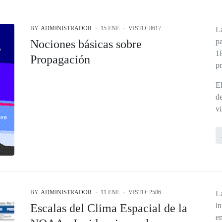
BY
ADMINISTRADOR
15.ENE
VISTO: 8617
L
p
Nociones básicas sobre
1
Propagación
pr
E
d
vi
BY
ADMINISTRADOR
11.ENE
VISTO: 2586
L
i
Escalas del Clima Espacial de la
en