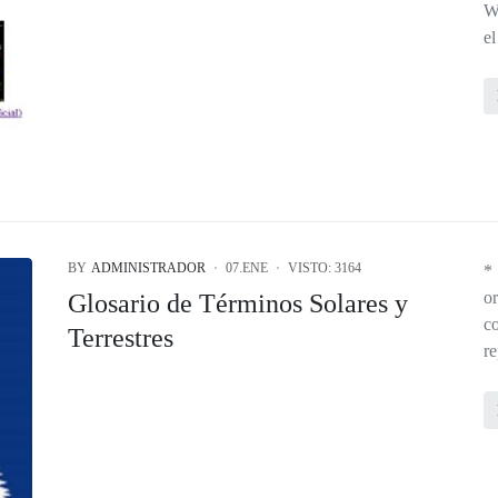
W
e
BY
ADMINISTRADOR
07.ENE
VISTO: 3164
*
o
Glosario de Términos Solares y
c
Terrestres
re