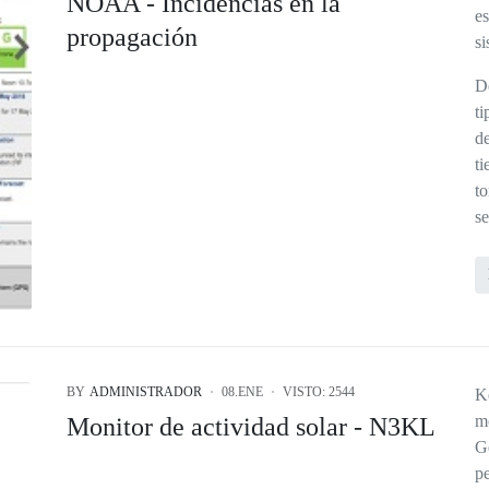
NOAA - Incidencias en la
e
propagación
si
D
t
d
t
t
s
BY
ADMINISTRADOR
08.ENE
VISTO: 2544
K
m
Monitor de actividad solar - N3KL
G
p