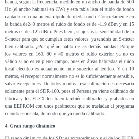
banda, según la frecuencia, medido en un ancho de banda de 500
Hz (el ancho habitual en CW) y esta tabla lista el ruido de fondo
captado con una antena dipolo de media onda. Concretamente en
la banda de240 metros el ruido de fondo es de -119 dBm y en 15
metros es de -125 dBm. Pues bien , si ajustas la sensibilidad de tu
S-meter para que se cumplan estos valores, ya tendrás un S-meter
bien calibrado. ¿Por qué no hablo de las demás bandas? Porque
los valores en 160, 80 y 40 metros el ruido exterior ya no es
válido si no es en pleno campo, pues en áreas habitadas el ruido
local eléctrico es actualmente muy superior al teórico. Y en 10
metros, el receptor normalmente no es lo suficientemente sensible,
salvo excepciones. De todos modos , esa calibración es necesaria
solamente para el SDR-100, pues el Perseus ya viene calibrado de
fábrica y los FLEX los traen también calibrados y grabados en
una EEPROM con unos parámetros que se trasladan al programa
cuando se instala, de modo que ya queda calibrado.
4. Gran rango dinámico
El rango dinámico de los SDr es extraordinario y el de los FLEX