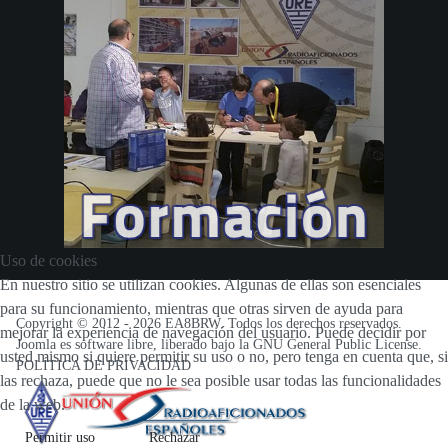
Uso de cookies
En nuestro sitio se utilizan cookies. Algunas de ellas son esenciales
para su funcionamiento, mientras que otras sirven de ayuda para
Copyright © 2012 -
2026 EA8BRW. Todos los derechos reservados.
mejorar la experiencia de navegación del usuario. Puede decidir por
Joomla
es software libre, liberado bajo la
GNU General Public License
.
usted mismo si quiere permitir su uso o no, pero tenga en cuenta que, si
POLÍTICA DE PRIVACIDAD
las rechaza, puede que no le sea posible usar todas las funcionalidades
de la web.
Permitir uso
Rechazar