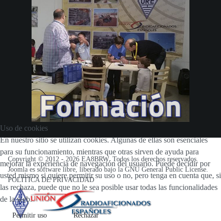
Uso de cookies
En nuestro sitio se utilizan cookies. Algunas de ellas son esenciales
para su funcionamiento, mientras que otras sirven de ayuda para
Copyright © 2012 -
2026 EA8BRW. Todos los derechos reservados.
mejorar la experiencia de navegación del usuario. Puede decidir por
Joomla
es software libre, liberado bajo la
GNU General Public License
.
usted mismo si quiere permitir su uso o no, pero tenga en cuenta que, si
POLÍTICA DE PRIVACIDAD
las rechaza, puede que no le sea posible usar todas las funcionalidades
de la web.
Permitir uso
Rechazar