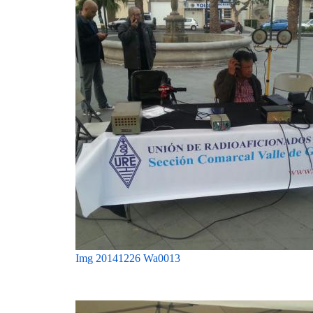
Img 20141226 Wa0013