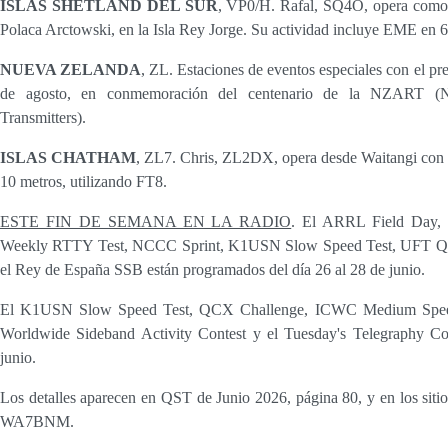
ISLAS SHETLAND DEL SUR
, VP0/H. Rafal, SQ4O, opera como
Polaca Arctowski, en la Isla Rey Jorge. Su actividad incluye EME en 6
NUEVA ZELANDA
, ZL. Estaciones de eventos especiales con el pre
de agosto, en conmemoración del centenario de la NZART (N
Transmitters).
ISLAS CHATHAM
, ZL7. Chris, ZL2DX, opera desde Waitangi con 
10 metros, utilizando FT8.
ESTE FIN DE SEMANA EN LA RADIO
. El ARRL Field Day,
Weekly RTTY Test, NCCC Sprint, K1USN Slow Speed Test, UFT QRP
el Rey de España SSB están programados del día 26 al 28 de junio.
El K1USN Slow Speed Test, QCX Challenge, ICWC Medium Spe
Worldwide Sideband Activity Contest y el Tuesday's Telegraphy Con
junio.
Los detalles aparecen en QST de Junio 2026, página 80, y en los sit
WA7BNM.