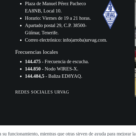
Plaza de Manuel Pérez Pacheco
EA8NB, Local 10.
Horario: Viernes de 19 a 21 horas.
Apartado postal 29, C.P. 38500-
Güímar, Tenerife.
Correo electrónico: info(arroba)urvag.com.
Frecuencias locales
144.475
- Frecuencia de escucha.
144.850
- Nodo WIRES-X.
144.484,5
- Baliza ED8YAQ.
REDES SOCIALES URVAG
ara su funcionamiento, mientras que otras sirven de ayuda para mejorar 