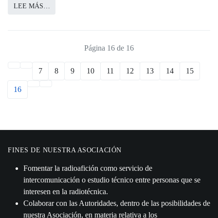
LEE MÁS…
Página 16 de 16
7
8
9
10
11
12
13
14
15
16
FINES DE NUESTRA ASOCIACIÓN
Fomentar la radioafición como servicio de
intercomunicación o estudio técnico entre personas que se
interesen en la radiotécnica.
Colaborar con las Autoridades, dentro de las posibilidades de
nuestra Asociación, en materia relativa a los